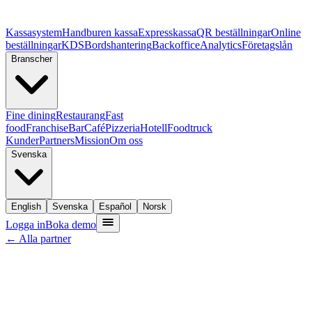
Kassasystem
Handburen kassa
Expresskassa
QR beställningar
Online
beställningar
KDS
Bordshantering
Backoffice
Analytics
Företagslån
Branscher
Fine dining
Restaurang
Fast
food
Franchise
Bar
Café
Pizzeria
Hotell
Foodtruck
Kunder
Partners
Mission
Om oss
Svenska
English
Svenska
Español
Norsk
Logga in
Boka demo
← Alla partner