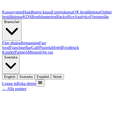
Kassasystem
Handburen kassa
Expresskassa
QR beställningar
Online
beställningar
KDS
Bordshantering
Backoffice
Analytics
Företagslån
Branscher
Fine dining
Restaurang
Fast
food
Franchise
Bar
Café
Pizzeria
Hotell
Foodtruck
Kunder
Partners
Mission
Om oss
Svenska
English
Svenska
Español
Norsk
Logga in
Boka demo
← Alla partner