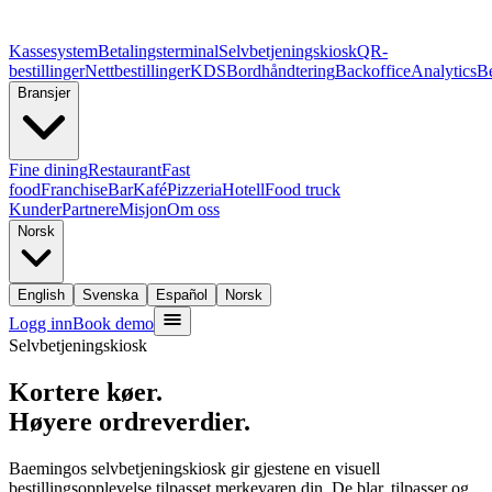
Kassesystem
Betalingsterminal
Selvbetjeningskiosk
QR-
bestillinger
Nettbestillinger
KDS
Bordhåndtering
Backoffice
Analytics
Be
Bransjer
Fine dining
Restaurant
Fast
food
Franchise
Bar
Kafé
Pizzeria
Hotell
Food truck
Kunder
Partnere
Misjon
Om oss
Norsk
English
Svenska
Español
Norsk
Logg inn
Book demo
Selvbetjeningskiosk
Kortere køer.
Høyere ordreverdier.
Baemingos selvbetjeningskiosk gir gjestene en visuell
bestillingsopplevelse tilpasset merkevaren din. De blar, tilpasser og