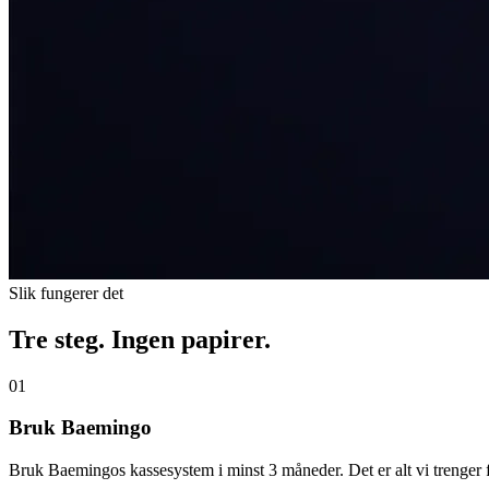
Slik fungerer det
Tre steg. Ingen papirer.
01
Bruk Baemingo
Bruk Baemingos kassesystem i minst 3 måneder. Det er alt vi trenger f