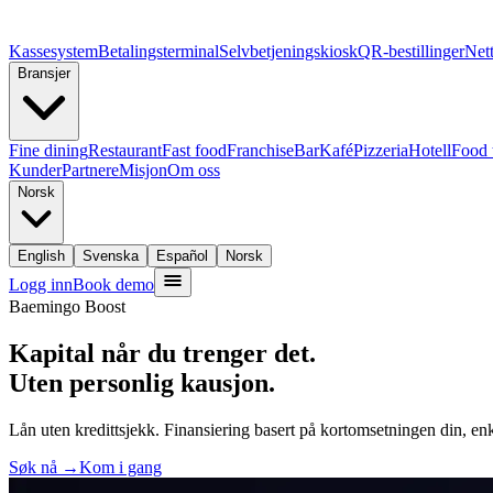
Kassesystem
Betalingsterminal
Selvbetjeningskiosk
QR-bestillinger
Nett
Bransjer
Fine dining
Restaurant
Fast food
Franchise
Bar
Kafé
Pizzeria
Hotell
Food 
Kunder
Partnere
Misjon
Om oss
Norsk
English
Svenska
Español
Norsk
Logg inn
Book demo
Baemingo Boost
Kapital når du trenger det.
Uten personlig kausjon.
Lån uten kredittsjekk. Finansiering basert på kortomsetningen din, enke
Søk nå →
Kom i gang