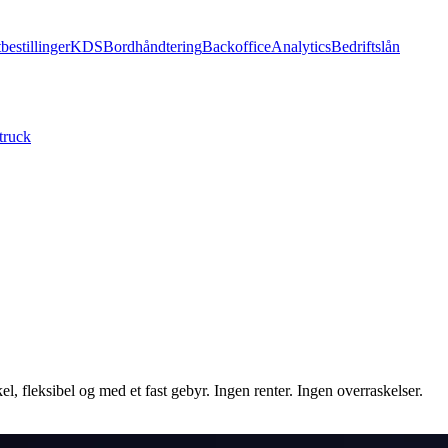
bestillinger
KDS
Bordhåndtering
Backoffice
Analytics
Bedriftslån
truck
l, fleksibel og med et fast gebyr. Ingen renter. Ingen overraskelser.