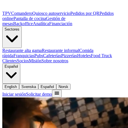
TPV
Comandero
Quiosco autoservicio
Pedidos por QR
Pedidos
online
Pantalla de cocina
Gestión de
mesas
Backoffice
Analítica
Financiación
Sectores
Restaurante alta gama
Restaurante informal
Comida
rápida
Franquicias
Pubs
Cafeterías
Pizzerías
Hoteles
Food Truck
Clientes
Socios
Misión
Sobre nosotros
Español
English
Svenska
Español
Norsk
Iniciar sesión
Solicitar demo